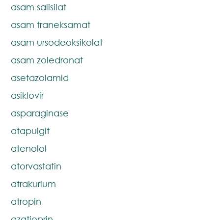
asam salisilat
asam traneksamat
asam ursodeoksikolat
asam zoledronat
asetazolamid
asiklovir
asparaginase
atapulgit
atenolol
atorvastatin
atrakurium
atropin
azatioprin