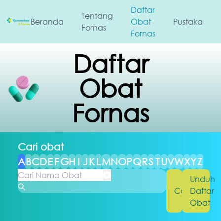
Daftar
Tentang
Beranda
Obat
Pustaka
Fornas
Fornas
Daftar
Obat
Fornas
Cari obat
A
B
C
D
E
F
G
H
I
J
K
L
M
N
O
P
Q
R
S
T
U
V
W
X
Y
Z
Unduh
Cari
Daftar
Obat